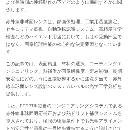
よび長時間の連続動作の下でどのように機能するかに関
係します。
赤外線非球面レンズは、熱画像処理、工業用温度測定、
セキュリティ監視、自動運転認識システム、高精度光学
検査などのハイエンド用途において、もはや受動部品で
はなく、画像処理性能の核心的な決定要因となっていま
す。
この記事では、表面精度、材料の選択、コーティングエ
ンジニアリング、熱補償が画像解像度、歪み制御、長期
安定性にどのように直接影響するかに焦点を当て、赤外
線非球面レンズ設計のシステムレベルの光学工学分析を
提供します。
また、
ECOPTIK
独自のエンジニアリング システムである
赤外線非球面適応補正および熱ドリフト補償システムも
導入されており、極限の環境条件下でも光学アライメン
トの安定性と画像の一貫性を維持するように設計されて