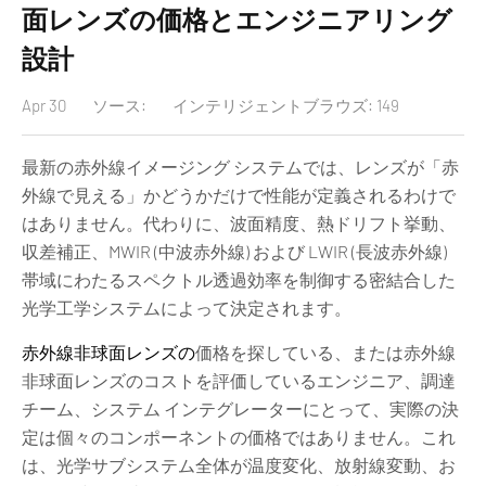
面レンズの価格とエンジニアリング
設計
Apr 30
ソース:
インテリジェントブラウズ: 149
最新の赤外線イメージング システムでは、レンズが「赤
外線で見える」かどうかだけで性能が定義されるわけで
はありません。代わりに、波面精度、熱ドリフト挙動、
収差補正、MWIR (中波赤外線) および LWIR (長波赤外線)
帯域にわたるスペクトル透過効率を制御する密結合した
光学工学システムによって決定されます。
赤外線非球面レンズの
価格を探している、または赤外線
非球面レンズのコストを評価しているエンジニア、調達
チーム、システム インテグレーターにとって
、実際の決
定は個々のコンポーネントの価格ではありません。これ
は、光学サブシステム全体が温度変化、放射線変動、お