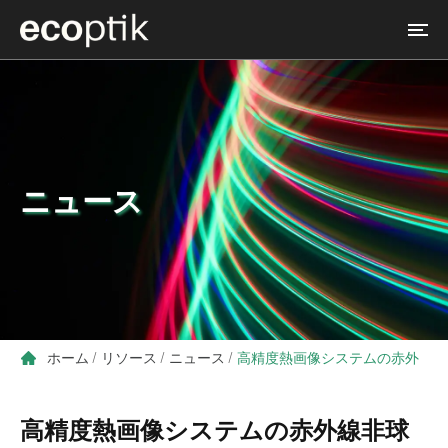
ニュース
ホーム
/
リソース
/
ニュース
/
高精度熱画像システムの赤外
線非球面レンズの価格とエンジニアリング設計
高精度熱画像システムの赤外線非球