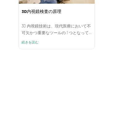
3D内視鏡検査の原理
3D 内視鏡技術は、現代医療において不
可欠かつ重要なツールの 1 つとなってい
ます。これにより、医師は高度な光学
続きを読む
技術と画像技術を利用して、手術中に
患者の体内の臓器や組織をリアルタイ
ムで観察および操作できるようになり
ます。