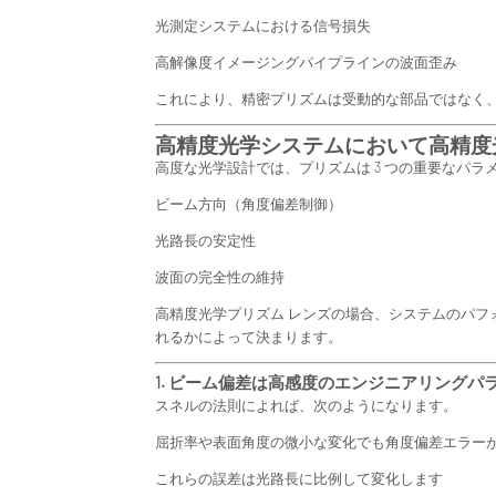
光測定システムにおける信号損失
高解像度イメージングパイプラインの波面歪み
これにより、精密プリズムは受動的な部品ではなく
高精度光学システムにおいて高精度
高度な光学設計では、プリズムは 3 つの重要なパ
ビーム方向（角度偏差制御）
光路長の安定性
波面の完全性の維持
高精度光学プリズム レンズの場合、システムのパフ
れるかによって決まります。
1. ビーム偏差は高感度のエンジニアリングパ
スネルの法則によれば、次のようになります。
屈折率や表面角度の微小な変化でも角度偏差エラー
これらの誤差は光路長に比例して変化します