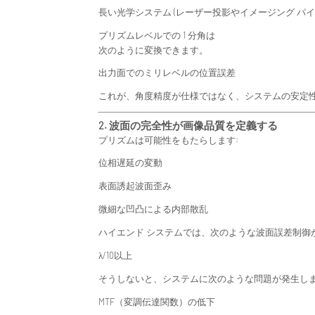
長い光学システム (レーザー投影やイメージング パ
プリズムレベルでの 1 分角は
次のように変換できます。
出力面でのミリレベルの位置誤差
これが、角度精度が仕様ではなく、システムの安定
2. 波面の完全性が画像品質を定義する
プリズムは可能性をもたらします:
位相遅延の変動
表面誘起波面歪み
微細な凹凸による内部散乱
ハイエンド システムでは、次のような波面誤差制御
λ/10以上
そうしないと、システムに次のような問題が発生し
MTF（変調伝達関数）の低下