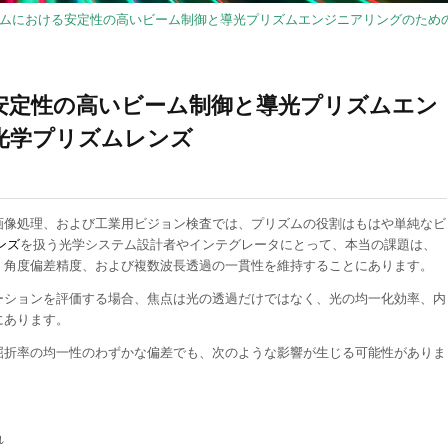
ムにおける安定性の高いビーム制御と導光プリズムエンジニアリングのため
安定性の高いビーム制御と導光プリズムエン
光学プリズムレンズ
画像処理、および工業用ビジョン検査では、プリズムの役割はもはや単純なビ
ンズ
を扱う光学システム設計者やインテグレータにとって、本当の課題は、
、角度偏差精度、および複数波長透過の一貫性を維持することにあります。
ーションを評価する場合、焦点は光の透過だけではなく、光の均一化効率、内
にあります。
屈折率の均一性のわずかな偏差でも、次のような影響が生じる可能性がありま
れ