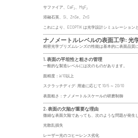
サファイア、CaF₂、MgF₂
溶融石英、Si、ZnSe、ZnS
これにより、ECOPTIK は光学設計シミュレーシ
ナノメートルレベルの表面工学: 光
精密光学プリズムレンズの性能は基本的に表面品質
1. 表面の平坦性と粗さの管理
一般的な製造レベルには次のものがあります。
面精度：λ/10以上
スクラッチディグ: 用途に応じて 10/5 ～ 20/10
表面粗さ：ナノメートルスケールの研磨制御
2. 表面の欠陥が重要な理由
微細な表面欠陥であっても、次のような問題が発生
光散乱損失
レーザー光のコヒーレンス劣化