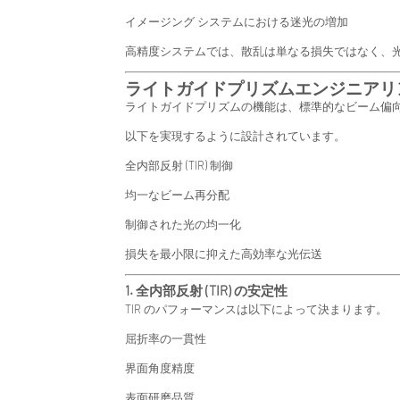
イメージング システムにおける迷光の増加
高精度システムでは、散乱は単なる損失ではなく、
ライトガイドプリズムエンジニアリン
ライトガイドプリズムの機能は、標準的なビーム偏
以下を実現するように設計されています。
全内部反射 (TIR) 制御
均一なビーム再分配
制御された光の均一化
損失を最小限に抑えた高効率な光伝送
1. 全内部反射 (TIR) の安定性
TIR のパフォーマンスは以下によって決まります。
屈折率の一貫性
界面角度精度
表面研磨品質