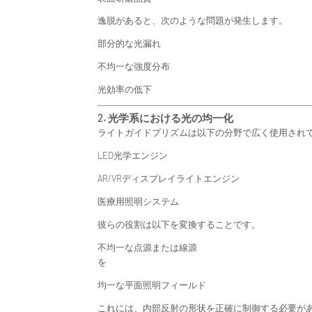
逸脱があると、次のような問題が発生します。
部分的な光漏れ
不均一な強度分布
光効率の低下
2. 光学系における光の均一化
ライトガイドプリズムは以下の分野で広く使用され
LED光学エンジン
AR/VRディスプレイライトエンジン
医療用照明システム
彼らの役割は以下を変換することです。
不均一な点源または線源
を
均一な平面照明フィールド
これには、内部反射の形状を正確に制御する必要が