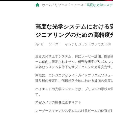
ホーム
/
リソース
/
ニュース
/
高度な光学システ
高度な光学システムにおける
ジニアリングのための高精度
Apr 17
ソース:
インテリジェントブラウズ: 580
最新の光学工学システム、特にレーザー計測、医療
ーム偏向に限定されません。
精密な光学プリズム レ
複雑なシステム条件下でサブミクロンの光路安定性
同様に、エンジニアがライトガイドプリズムソリュ
部反射の安定性、伝播経路全体にわたる波面の保存
ハイエンドの光学システムでは、プリズムの形状や
す。
精密カメラの撮像位置ドリフト
レーザースキャンシステムにおけるビームの位置ず