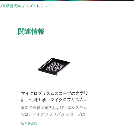
の高精度光学プリズムレンズ
関連情報
マイクロプリズムスコープの光学設
計、性能工学、マイクロプリズム価
格のコスト構造分析
最新の高精度光学および照準システム
では、マイクロ プリズム スコープは、
迅速なターゲット捕捉、低照度イメー
続きを読む
ジングの安定性、および光学アライメ
ント精度がシステムのパフォーマンス