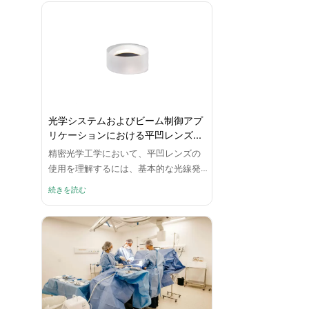
を直接決定するコンパクトな照準アー
キテクチャの重要なコンポーネントと
なっています。
光学システムおよびビーム制御アプ
リケーションにおける平凹レンズの
使用
精密光学工学において、平凹レンズの
使用を理解するには、基本的な光線発
散概念を超えて、システムレベルの波
続きを読む
面制御に移行する必要があります。