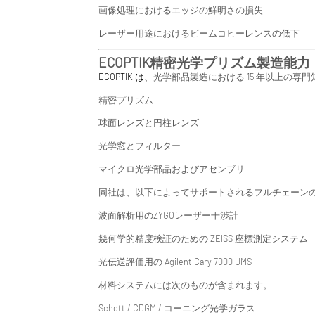
画像処理におけるエッジの鮮明さの損失
レーザー用途におけるビームコヒーレンスの低下
ECOPTIK精密光学プリズム製造能力
ECOPTIK は
、光学部品製造における 15 年以上の
精密プリズム
球面レンズと円柱レンズ
光学窓とフィルター
マイクロ光学部品およびアセンブリ
同社は、以下によってサポートされるフルチェーン
波面解析用のZYGOレーザー干渉計
幾何学的精度検証のための ZEISS 座標測定システム
光伝送評価用の Agilent Cary 7000 UMS
材料システムには次のものが含まれます。
Schott / CDGM / コーニング光学ガラス