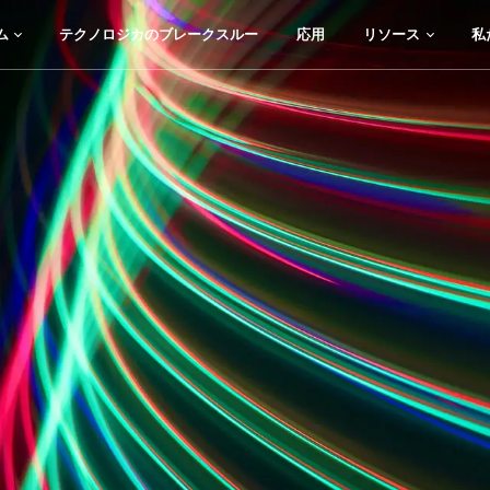
リソース
ム
テクノロジカのブレークスルー
応用
リソース
私
カスタムおよびOEM光
ム
テクノロジカのブレークスルー
応用
私