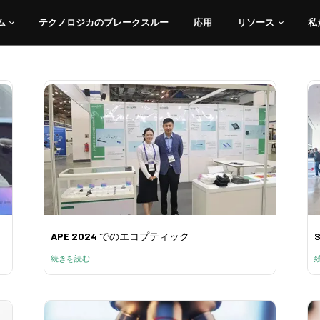
ム
テクノロジカのブレークスルー
応用
リソース
私
カスタムおよびOEM光
ム
テクノロジカのブレークスルー
応用
リソース
私
APE 2024 でのエコプティック
S
続きを読む