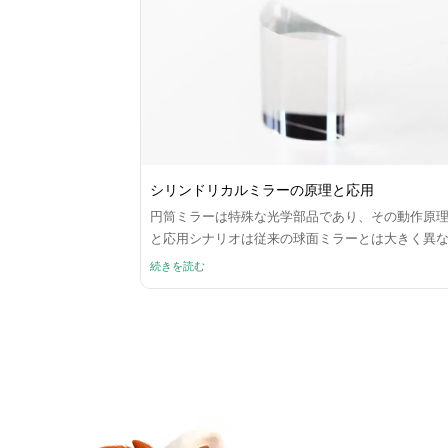
シリンドリカルミラーの原理と応用
円筒ミラーは特殊な光学部品であり、その動作原
と応用シナリオは従来の球面ミラーとは大きく異
ります。
続きを読む