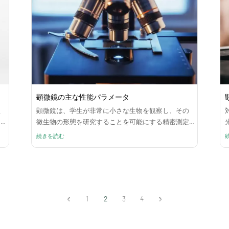
顕微鏡の主な性能パラメータ
理
顕微鏡は、学生が非常に小さな生物を観察し、その
な
微生物の形態を研究することを可能にする精密測定
機器です。顕微鏡本体は光学部品と機械部品で構成
続きを読む
されており、その中でも光学部品が最も重要です。
顕微鏡の光学部品は主に対物レンズと接眼レンズで
構成されています。両者を組み合わせることで良好
な観察画像を形成します。
1
2
3
4