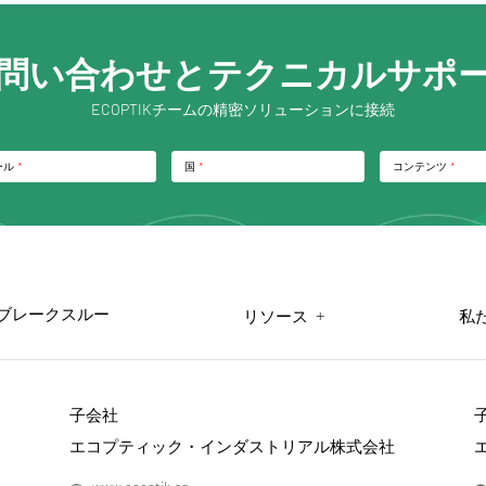
問い合わせとテクニカルサポ
ECOPTIKチームの精密ソリューションに接続
ール
*
国
*
コンテンツ
*
ブレークスルー
+
リソース
私
子会社
エコプティック・インダストリアル株式会社