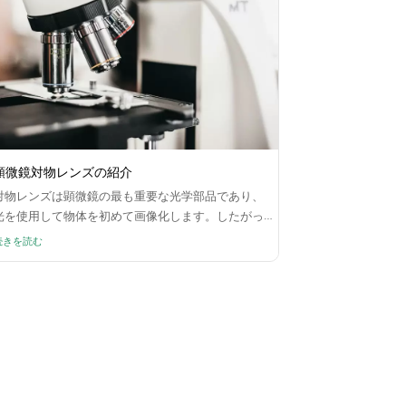
顕微鏡対物レンズの紹介
対物レンズは顕微鏡の最も重要な光学部品であり、
光を使用して物体を初めて画像化します。したがっ
て、イメージングの品質やさまざまな光学技術パラ
続きを読む
メータに直接影響し、顕微鏡の品質を測定するため
の主要な基準となります。