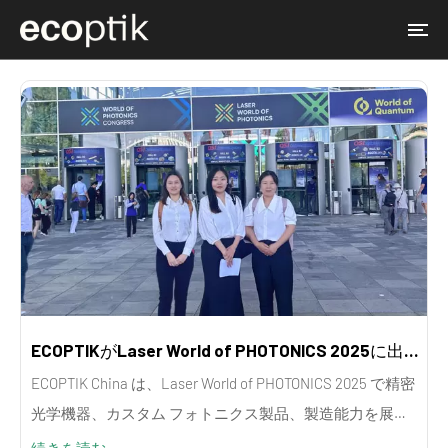
ECOPTIKがLaser World of PHOTONICS 2025に出展
ECOPTIK China は、Laser World of PHOTONICS 2025 で精密
光学機器、カスタム フォトニクス製品、製造能力を展示
しました。