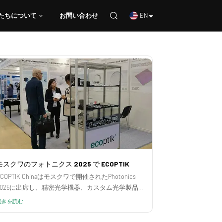
EN
たちについて
お問い合わせ
学部品
たちについて
お問い合わせ
モスクワのフォトニクス 2025 で ECOPTIK
ECOPTIK Chinaはモスクワで開催されたPhotonics
2025に出席し、精密光学機器、カスタム光学製品、
工場ソリューションを海外のバイヤーに紹介しまし
続きを読む
た。