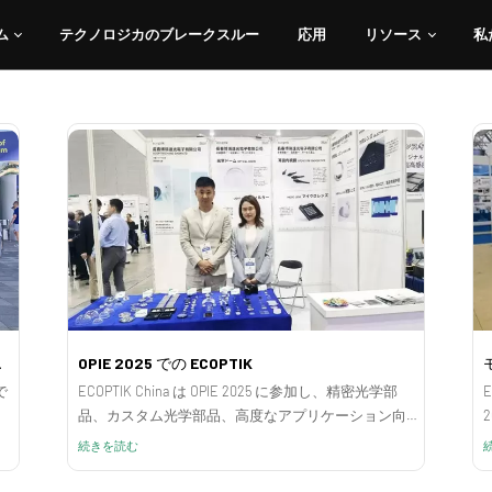
ム
テクノロジカのブレークスルー
応用
リソース
私
カスタムおよびOEM光
ム
テクノロジカのブレークスルー
応用
リソース
私
2025に出展
OPIE 2025 での ECOPTIK
 で
ECOPTIK China は OPIE 2025 に参加し、精密光学部
能
品、カスタム光学部品、高度なアプリケーション向
けのサプライヤー ソリューションを紹介しました。
続きを読む