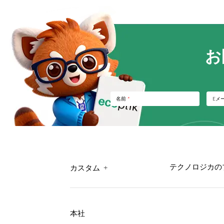
お
名前
*
Eメ
+
テクノロジカの
カスタム
本社