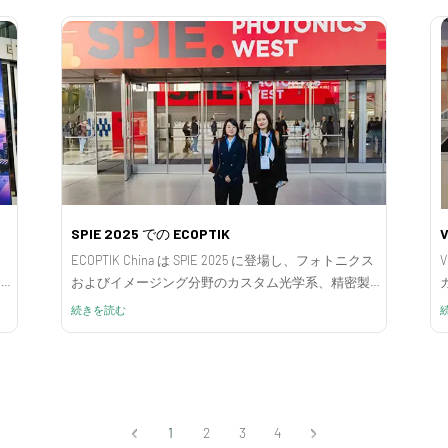
SPIE 2025 での ECOPTIK
V
ECOPTIK China は SPIE 2025 に登場し、フォトニクス
を
およびイメージング分野のカスタム光学系、精密製
造、サプライヤーの能力を強調しました。
続きを読む
1
2
3
4