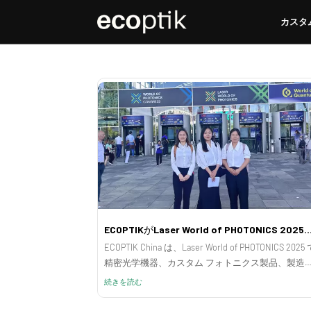
カスタ
カスタ
ECOPTIKがLaser World of PHOTONICS 
ECOPTIK China は、Laser World of PHOTONICS 2025
精密光学機器、カスタム フォトニクス製品、製造
力を展示しました。
続きを読む