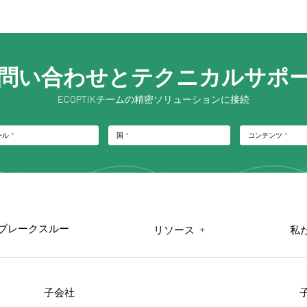
問い合わせとテクニカルサポ
ECOPTIKチームの精密ソリューションに接続
ール
*
国
*
コンテンツ
*
ブレークスルー
+
リソース
私
子会社